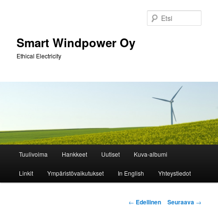
Siirry
sisältöön
Etsi
Smart Windpower Oy
Ethical Electricity
Päävalikko
Tuulivoima
Hankkeet
Uutiset
Kuva-albumi
Linkit
Ympäristövaikutukset
In English
Yhteystiedot
Artikkelien
←
Edellinen
Seuraava
→
selaus