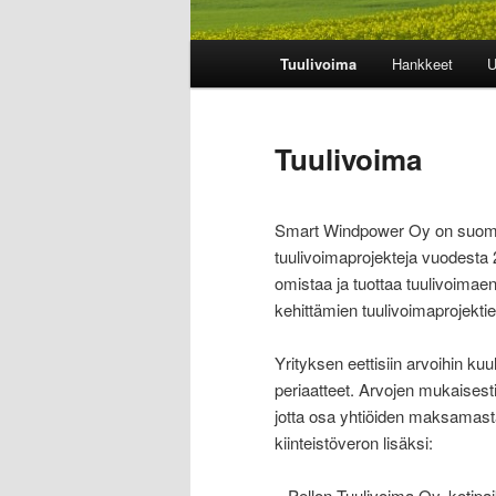
Päävalikko
Tuulivoima
Hankkeet
U
Tuulivoima
Smart Windpower Oy on suomala
tuulivoimaprojekteja vuodesta 2
omistaa ja tuottaa tuulivoimae
kehittämien tuulivoimaprojekti
Yrityksen eettisiin arvoihin kuu
periaatteet. Arvojen mukaisesti
jotta osa yhtiöiden maksamasta
kiinteistöveron lisäksi:
– Pellon Tuulivoima Oy, kotipa