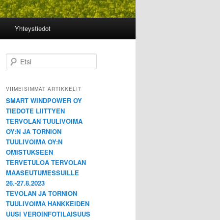
Yhteystiedot
E
t
s
i
VIIMEISIMMÄT ARTIKKELIT
SMART WINDPOWER OY
TIEDOTE LIITTYEN
TERVOLAN TUULIVOIMA
OY:N JA TORNION
TUULIVOIMA OY:N
OMISTUKSEEN
TERVETULOA TERVOLAN
MAASEUTUMESSUILLE
26.-27.8.2023
TEVOLAN JA TORNION
TUULIVOIMA HANKKEIDEN
UUSI VEROINFOTILAISUUS