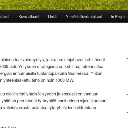
utiset
Kuva-albumi
Linkit
Ympäristövaikutukset
In English
inen tuulivoimayritys, jonka omistajat ovat kehittäneet
009 asti. Yrityksen strategiana on kehittää, rakennuttaa,
nergiaa erinomaisilla tuotantopaikoilla Suomessa. Yhtiön
en yhteenlaskettu teho on noin 1000 MW.
luu oleellisesti yhteisöllisyyden ja sosiaalisen vastuun
 yhtiö on perustanut tytäryhtiöt hankkeiden sijaintikuntaan,
 yhteisöverosta palautuu tytäryhtiöiden kotikuntaan
ikka Pello