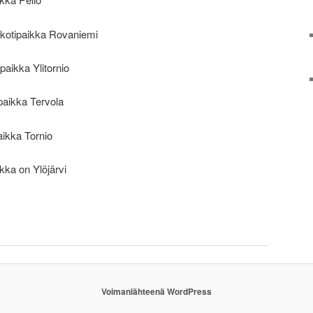
kotipaikka Rovaniemi
paikka Ylitornio
paikka Tervola
aikka Tornio
ka on Ylöjärvi
Voimanlähteenä WordPress