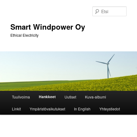
Siirry
sisältöön
Etsi
Smart Windpower Oy
Ethical Electricity
Päävalikko
Hankkeet
Tuulivoima
Uutiset
Kuva-albumi
Linkit
Ympäristövaikutukset
In English
Yhteystiedot