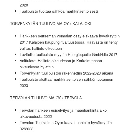
2020
Tuulipuisto tuottaa sähköä markkinaehtoisesti
TORVENKYLÄN TUULIVOIMA OY / KALAJOKI
Hankkeen seitsemän voimalan osayleiskaava hyväksyttiin
2017 Kalajoen kaupunginvaltuustossa. Kaavasta on tehty
valitus hallinto-oikeuteen
Luvitettu tuulipuisto myytiin Energiequelle GmbH:lle 2017
Valitukset Hallinto-oikeudessa ja Korkeimmassa
oikeudessa hylättiin
Torvenkylän tuulipuiston rakennettiin 2022-2023 aikana
Tuulipuisto aloittaa markkinaehtoisen sähköntuotannon
2023
TERVOLAN TUULIVOIMA OY / TERVOLA
Tervolan hankeen esiselvitys ja maanhankinta alkoi
alkuvuodesta 2022
Tervolan Tuulivoima Oy:n kaavoitusaloite hyväksyttiin
02/2023