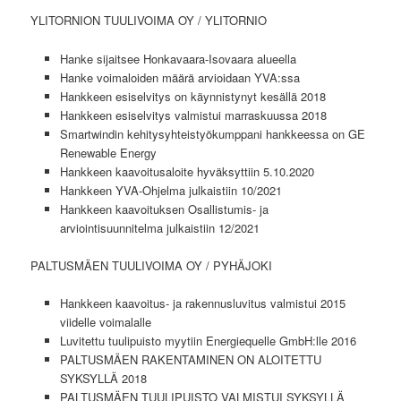
YLITORNION TUULIVOIMA OY / YLITORNIO
Hanke sijaitsee Honkavaara-Isovaara alueella
Hanke voimaloiden määrä arvioidaan YVA:ssa
Hankkeen esiselvitys on käynnistynyt kesällä 2018
Hankkeen esiselvitys valmistui marraskuussa 2018
Smartwindin kehitysyhteistyökumppani hankkeessa on GE
Renewable Energy
Hankkeen kaavoitusaloite hyväksyttiin 5.10.2020
Hankkeen YVA-Ohjelma julkaistiin 10/2021
Hankkeen kaavoituksen Osallistumis- ja
arviointisuunnitelma julkaistiin 12/2021
PALTUSMÄEN TUULIVOIMA OY / PYHÄJOKI
Hankkeen kaavoitus- ja rakennusluvitus valmistui 2015
viidelle voimalalle
Luvitettu tuulipuisto myytiin Energiequelle GmbH:lle 2016
PALTUSMÄEN RAKENTAMINEN ON ALOITETTU
SYKSYLLÄ 2018
PALTUSMÄEN TUULIPUISTO VALMISTUI SYKSYLLÄ