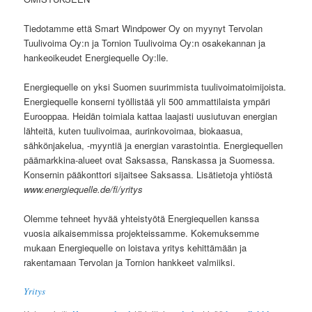
Tiedotamme että Smart Windpower Oy on myynyt Tervolan
Tuulivoima Oy:n ja Tornion Tuulivoima Oy:n osakekannan ja
hankeoikeudet Energiequelle Oy:lle.
Energiequelle on yksi Suomen suurimmista tuulivoimatoimijoista.
Energiequelle konserni työllistää yli 500 ammattilaista ympäri
Eurooppaa. Heidän toimiala kattaa laajasti uusiutuvan energian
lähteitä, kuten tuulivoimaa, aurinkovoimaa, biokaasua,
sähkönjakelua, -myyntiä ja energian varastointia. Energiequellen
päämarkkina-alueet ovat Saksassa, Ranskassa ja Suomessa.
Konsernin pääkonttori sijaitsee Saksassa. Lisätietoja yhtiöstä
www.energiequelle.de/fi/yritys
Olemme tehneet hyvää yhteistyötä Energiequellen kanssa
vuosia aikaisemmissa projekteissamme. Kokemuksemme
mukaan Energiequelle on loistava yritys kehittämään ja
rakentamaan Tervolan ja Tornion hankkeet valmiiksi.
Yritys