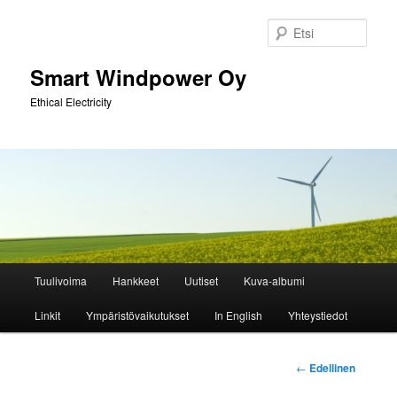
Siirry
sisältöön
Etsi
Smart Windpower Oy
Ethical Electricity
Päävalikko
Tuulivoima
Hankkeet
Uutiset
Kuva-albumi
Linkit
Ympäristövaikutukset
In English
Yhteystiedot
Artikkelien
←
Edellinen
selaus