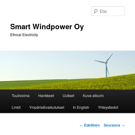
Siirry
sisältöön
Etsi
Smart Windpower Oy
Ethical Electricity
Päävalikko
Tuulivoima
Hankkeet
Uutiset
Kuva-albumi
Linkit
Ympäristövaikutukset
In English
Yhteystiedot
Artikkelien
←
Edellinen
Seuraava
→
selaus