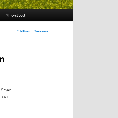
Yhteystiedot
Artikkelien
←
Edellinen
Seuraava
→
selaus
n
. Smart
itaan.