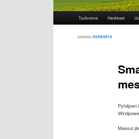
Päävalikko
Tuulivoima
Hankkeet
Uu
Julkaistu
03/09/2014
Sma
mes
Pyhäjoen l
Windpower 
Messut jär