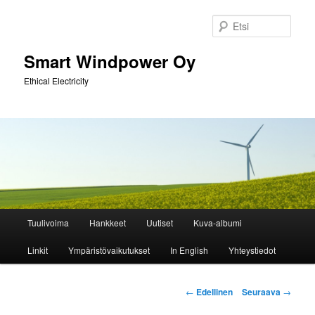
Siirry
sisältöön
Etsi
Smart Windpower Oy
Ethical Electricity
Päävalikko
Tuulivoima
Hankkeet
Uutiset
Kuva-albumi
Linkit
Ympäristövaikutukset
In English
Yhteystiedot
Artikkelien
←
Edellinen
Seuraava
→
selaus