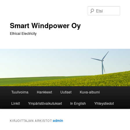
Siirry
Siirry
sisältöön
toissijaiseen
Etsi
sisältöön
Smart Windpower Oy
Ethical Electricity
Päävalikko
Tuulivoima
Hankkeet
Uutiset
Kuva-albumi
Linkit
Ympäristövaikutukset
In English
Yhteystiedot
admin
KIRJOITTAJAN ARKISTOT: