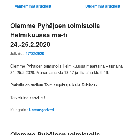
Artikkelien
←
Vanhemmat artikkelit
Uudemmat artikkelit
→
selaus
Olemme Pyhäjoen toimistolla
Helmikuussa ma-ti
24.-25.2.2020
Julkaistu
17/02/2020
Olemme Pyhäjoen toimistolla Helmikuussa maantaina – tiistaina
24.-25.2.2020. Manantaina klo 13-17 ja tiistaina klo 9-16.
Paikalla on tuolloin Toimitusjohtaja Kalle Riihikoski.
Tervetuloa kahville !
Kategoriat:
Uncategorized
Olemme Pyhäjoen toimistolla