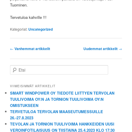
Tuominen.
Tervetuloa kahville !!!
Kategoriat:
Uncategorized
Artikkelien
←
Vanhemmat artikkelit
Uudemmat artikkelit
→
selaus
E
t
s
i
VIIMEISIMMÄT ARTIKKELIT
SMART WINDPOWER OY TIEDOTE LIITTYEN TERVOLAN
TUULIVOIMA OY:N JA TORNION TUULIVOIMA OY:N
OMISTUKSEEN
TERVETULOA TERVOLAN MAASEUTUMESSUILLE
26.-27.8.2023
TEVOLAN JA TORNION TUULIVOIMA HANKKEIDEN UUSI
VEROINFOTILAISUUS ON TIISTAINA 25.4.2023 KLO 17:30